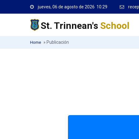
jueves, 06 de agosto de 2026 10:29
recep
St. Trinnean's
School
»
Publicación
Home