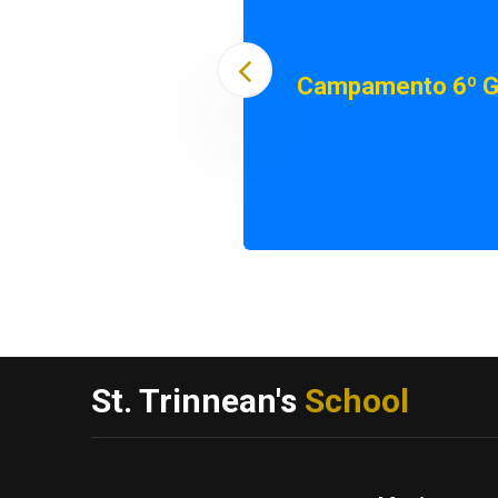
Campamento 6º G
St. Trinnean's
School