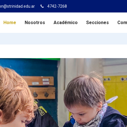
on@strinidad.edu.ar
4742-7268
Home
Nosotros
Académico
Secciones
Com